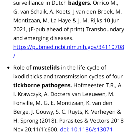
surveillance in Dutch
badgers
. Orrico M.,
G. van Schaik, A. Koets, J van den Broek, M.
Montizaan, M. La Haye & J. M. Rijks 10 Jun
2021, (E-pub ahead of print) Transboundary
and emerging diseases.
https://pubmed.ncbi.nlm.nih.gov/34110708
/
Role of
mustelids
in the life-cycle of
ixodid ticks and transmission cycles of four
tickborne pathogens.
Hofmeester T.R., A.
I. Krawczyk, A. Docters van Leeuwen, M.
Fonville, M. G. E. Montizaan, K. van den
Berge, J. Gouwy, S. C. Ruyts, K. Verheyen &
H. Sprong (2018). Parasites & Vectors 2018
Nov 20;11(1):600.
doi: 10.1186/s13071-