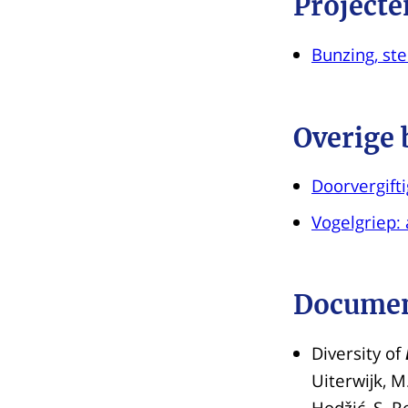
Projecte
Bunzing, s
Overige 
Doorvergifti
Vogelgriep: 
Documen
Diversity of
Uiterwijk, M.
Hodžić, S. R