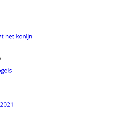
t het konijn
)
ogels
 2021