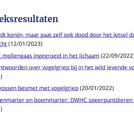
eksresultaten
t konijn, maar gaat zelf ook dood door het letsel da
cht
(12/01/2023)
 mollengaas ingegroeid in het lichaam
(22/09/2022
ntwoorden over vogelgriep bij in het wild levende v
)
vossen besmet met vogelgriep
(20/01/2022)
teenmarter en boommarter: DWHC speerpuntdieren
)