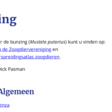
ing
r de bunzing (
Mustela putorius
) kunt u vinden op:
n de Zoogdiervereniging
en
rspreidingsatlas zoogdieren
.
Dick Pasman
 Algemeen
uenza