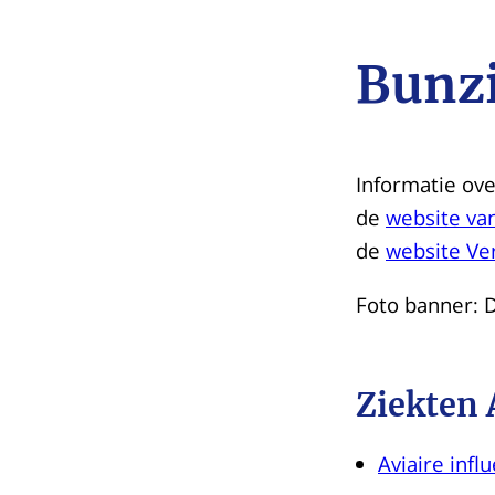
Bunz
Informatie ove
de
website va
de
website Ve
Foto banner: 
Ziekten
Aviaire infl