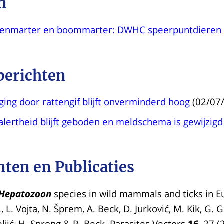
n
teenmarter en boommarter: DWHC speerpuntdieren
berichten
ging door rattengif blijft onverminderd hoog
(02/07
alertheid blijft geboden en meldschema is gewijzigd
ten en Publicaties
Hepatozoon
species in wild mammals and ticks in E
, L. Vojta, N. Šprem, A. Beck, D. Jurković, M. Kik, G. 
eljić, H. Sprong & R. Beck. Parasites Vectors
16
, 27 (