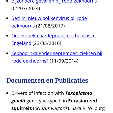
Bijzondere gevallen bij rode eekhoorns
(01/07/2024)
Berlijn: nieuw pokkenvirus bij rode
eekhoorns
(21/08/2017)
Onderzoek naar lepra bij eekhoorns in
Engeland
(23/05/2016)
Eekhoornkalender september: ziekten bij
rode eekhoorns?
(11/09/2014)
Documenten en Publicaties
Drivers of infection with
Toxoplasma
gondii
genotype type II in
Eurasian red
squirrels
(
Sciurus vulgaris
). Sara R. Wijburg,