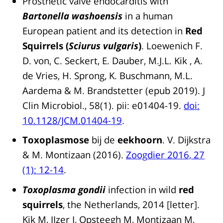
Prosthetic valve endocarditis with
Bartonella washoensis
in a human
European patient and its detection in
Red
Squirrels (
Sciurus vulgaris
)
. Loewenich F.
D. von, C. Seckert, E. Dauber, M.J.L. Kik , A.
de Vries, H. Sprong, K. Buschmann, M.L.
Aardema & M. Brandstetter (epub 2019). J
Clin Microbiol., 58(1). pii: e01404-19.
doi:
10.1128/JCM.01404-19
.
Toxoplasmose
bij de
eekhoorn
. V. Dijkstra
& M. Montizaan (2016).
Zoogdier 2016, 27
(1): 12-14
.
Toxoplasma gondii
infection in wild
red
squirrels
, the Netherlands, 2014 [letter].
Kik M, IJzer J, Opsteegh M, Montizaan M,