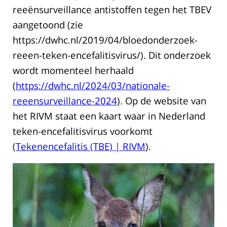
reeënsurveillance antistoffen tegen het TBEV
aangetoond (zie
https://dwhc.nl/2019/04/bloedonderzoek-
reeen-teken-encefalitisvirus/). Dit onderzoek
wordt momenteel herhaald
(
https://dwhc.nl/2024/03/nationale-
reeensurveillance-2024
). Op de website van
het RIVM staat een kaart waar in Nederland
teken-encefalitisvirus voorkomt
(
Tekenencefalitis (TBE) | RIVM
).