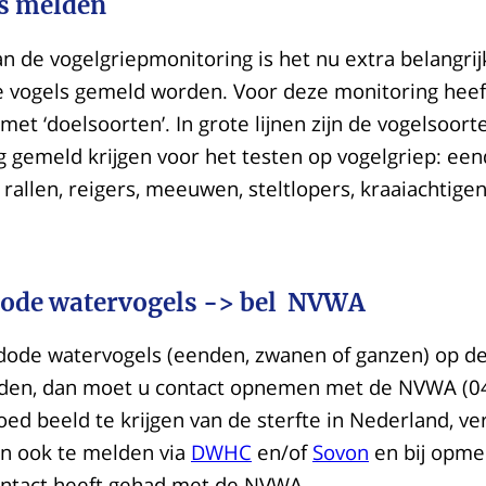
s melden
an de vogelgriepmonitoring is het nu extra belangri
e vogels gemeld worden. Voor deze monitoring heef
d met ‘doelsoorten’. In grote lijnen zijn de vogelsoo
 gemeld krijgen voor het testen op vogelgriep: een
 rallen, reigers, meeuwen, steltlopers, kraaiachtige
ode watervogels -> bel NVWA
 dode watervogels (eenden, zwanen of ganzen) op de
den, dan moet u contact opnemen met de NVWA (04
ed beeld te krijgen van de sterfte in Nederland, ve
n ook te melden via
DWHC
en/of
Sovon
en bij opme
ontact heeft gehad met de NVWA.