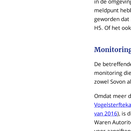
in de omgevin
meldpunt hebb
geworden dat z
H5. Of het oo
Monitoring
De betreffend
monitoring di
zowel Sovon a
Omdat meer da
Vogelsterftek
van 2016
), is
Waren Autorite
voor aangiftep