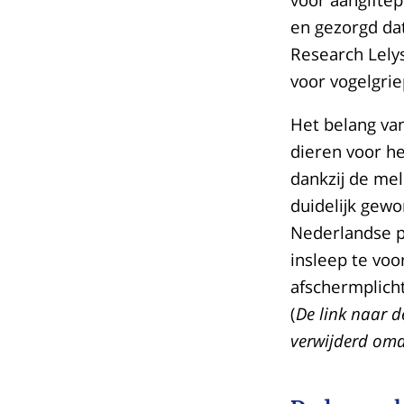
en gezorgd da
Research Lelys
voor vogelgriep
Het belang va
dieren voor h
dankzij de mel
duidelijk gew
Nederlandse 
insleep te voo
afschermplich
(
De link naar d
verwijderd omd