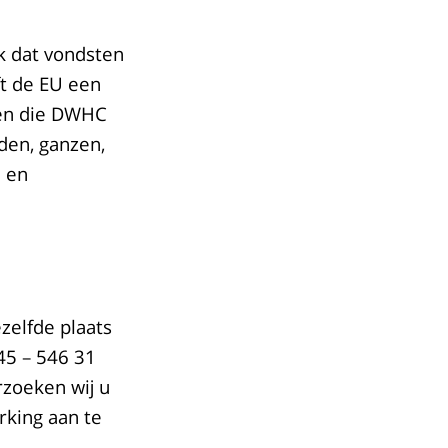
jk dat vondsten
t de EU een
rten die DWHC
den, ganzen,
n en
zelfde plaats
5 – 546 31
rzoeken wij u
rking aan te