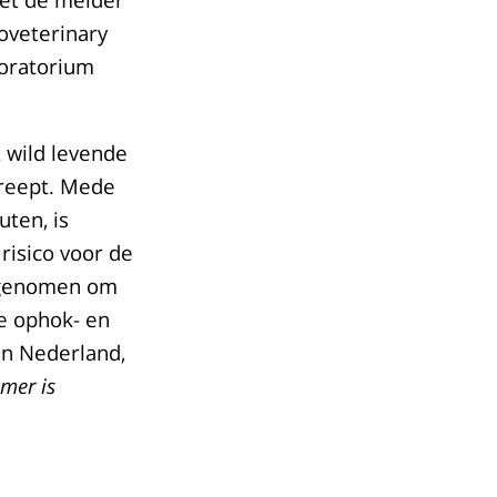
oveterinary
boratorium
 wild levende
treept. Mede
ten, is
risico voor de
 genomen om
ke ophok- en
in Nederland,
mer is