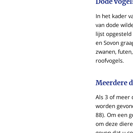
Dode vogel
In het kader v
van dode wild
lijst opgestel
en Sovon graag
zwanen, futen,
roofvogels.
Meerdere d
Als 3 of meer
worden gevon
88). Om een go
om deze diere
geven dat u c