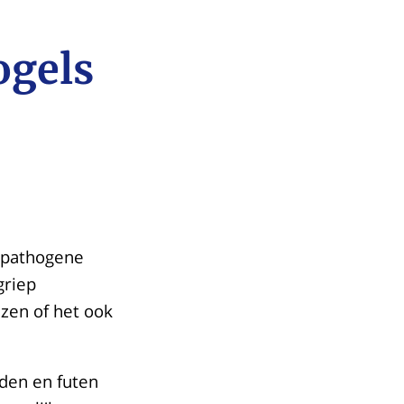
ogels
gpathogene
griep
zen of het ook
den en futen