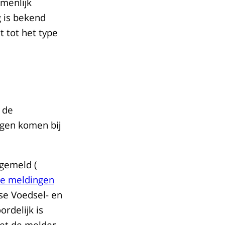
menlijk
 is bekend
 tot het type
 de
gen komen bij
gemeld (
te meldingen
se Voedsel- en
rdelijk is
met de melder