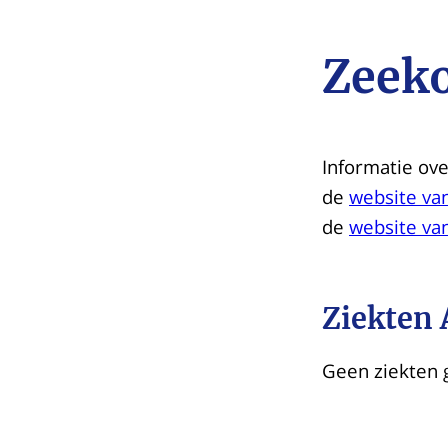
Zeek
Informatie ove
de
website va
de
website va
Ziekten
Geen ziekten 