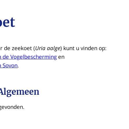
oet
r de zeekoet (
Uria aalge
) kunt u vinden op:
n de Vogelbescherming
en
n Sovon
.
 Algemeen
gevonden.