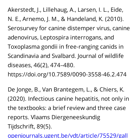
Akerstedt, J., Lillehaug, A., Larsen, I. L., Eide,
N. E., Arnemo, J. M., & Handeland, K. (2010).
Serosurvey for canine distemper virus, canine
adenovirus, Leptospira interrogans, and
Toxoplasma gondii in free-ranging canids in
Scandinavia and Svalbard. Journal of wildlife
diseases, 46(2), 474–480.
https://doi.org/10.7589/0090-3558-46.2.474
De Jonge, B., Van Brantegem, L., & Chiers, K.
(2020). Infectious canine hepatitis, not only in
the textbooks: a brief review and three case
reports. Vlaams Diergeneeskundig
Tijdschrift, 89(5).
openjournals.ugent.be/vdt/article/75529/gall