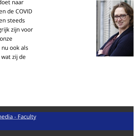
doet naar
 en de COVID
een steeds
ijk zijn voor
 onze
 nu ook als
wat zij de
edia - Faculty