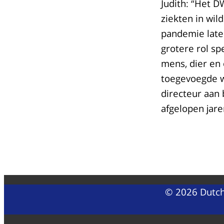
Judith: “Het 
ziekten in wi
pandemie laten
grotere rol sp
mens, dier en
toegevoegde wa
directeur aan 
afgelopen jar
© 2026 Dutch