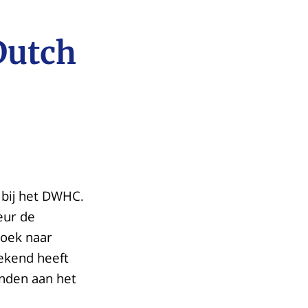
Dutch
 bij het DWHC.
eur de
zoek naar
bekend heeft
onden aan het