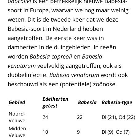
odocoilei
is een betrekkelijk nieuwe Babesia-
soort in Europa, waarvan we nog maar weinig
weten. Dit is de tweede keer dat we deze
Babesia-soort in Nederland hebben
aangetroffen. De eerste keer was in
damherten in de duingebieden. In reeën
worden
Babesia capreoli
en
Babesia
venatorum
veelvuldig aangetroffen, ook als
dubbelinfectie.
Babesia venatorum
wordt ook
beschouwd als een (potentiele) zoönose.
Edelherten
Gebied
Babesia
Babesia-type
getest
Noord-
24
22
Di (21), Od (22)
Veluwe
Midden-
10
9
Di (9), Od (7)
Veluwe