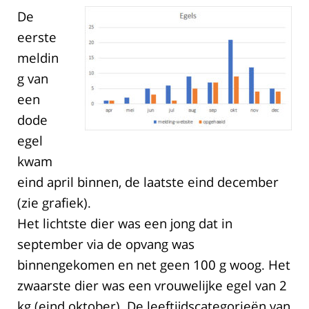
De
eerste
meldin
g van
een
dode
egel
kwam
eind april binnen, de laatste eind december
(zie grafiek).
Het lichtste dier was een jong dat in
september via de opvang was
binnengekomen en net geen 100 g woog. Het
zwaarste dier was een vrouwelijke egel van 2
kg (eind oktober). De leeftijdscategorieën van