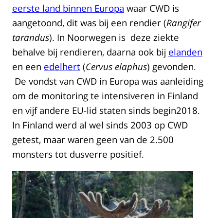
eerste land binnen Europa
waar CWD is
aangetoond, dit was bij een rendier (
Rangifer
tarandus
). In Noorwegen is deze ziekte
behalve bij rendieren, daarna ook bij
elanden
en een
edelhert
(
Cervus elaphus
) gevonden.
De vondst van CWD in Europa was aanleiding
om de monitoring te intensiveren in Finland
en vijf andere EU-lid staten sinds begin2018.
In Finland werd al wel sinds 2003 op CWD
getest, maar waren geen van de 2.500
monsters tot dusverre positief.