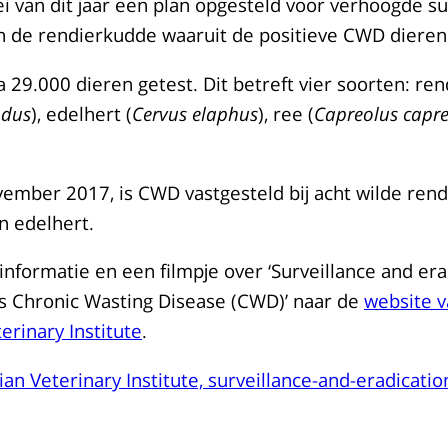
i van dit jaar een plan opgesteld voor verhoogde su
n de rendierkudde waaruit de positieve CWD diere
a 29.000 dieren getest. Dit betreft vier soorten: ren
ndus
), edelhert (
Cervus elaphus
), ree (
Capreolus
capre
vember 2017, is CWD vastgesteld bij acht wilde rend
n edelhert.
nformatie en een filmpje over ‘Surveillance and era
ds Chronic Wasting Disease (CWD)’ naar de
website 
rinary Institute
.
n Veterinary Institute, surveillance-and-eradication