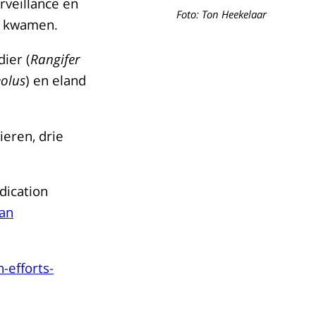
rveillance en
Foto: Ton Heekelaar
n kwamen.
dier (
Rangifer
olus
) en eland
ieren, drie
dication
van
-efforts-