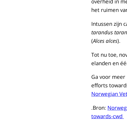
overheid in me
het ruimen va
Intussen zijn c
tarandus tara
(
Alces
alces
).
Tot nu toe, no
elanden en éé
Ga voor meer i
efforts towar
Norwegian Vete
.Bron:
Norwegia
towards-cwd