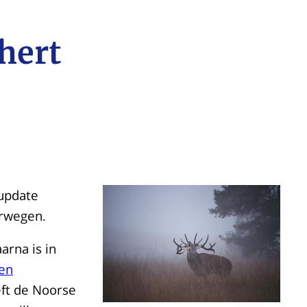
hert
 update
orwegen.
arna is in
ren
ft de Noorse