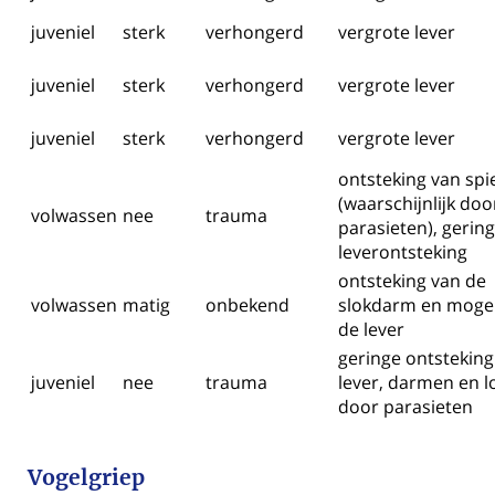
juveniel
sterk
verhongerd
vergrote lever
juveniel
sterk
verhongerd
vergrote lever
juveniel
sterk
verhongerd
vergrote lever
ontsteking van sp
(waarschijnlijk doo
volwassen
nee
trauma
parasieten), gerin
leverontsteking
ontsteking van de
volwassen
matig
onbekend
slokdarm en mogel
de lever
geringe ontsteking
juveniel
nee
trauma
lever, darmen en 
door parasieten
Vogelgriep