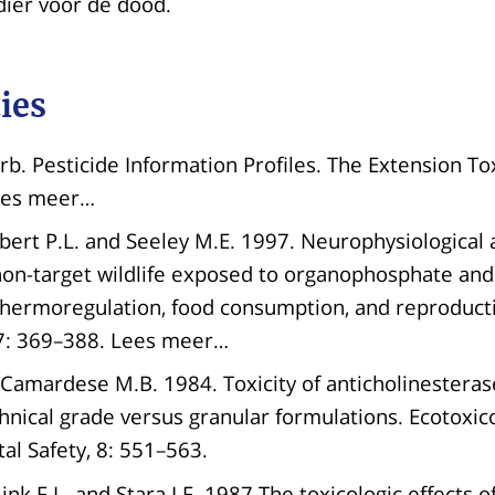
 dier voor de dood.
ies
rb. Pesticide Information Profiles. The Extension To
ees meer…
bert P.L. and Seeley M.E. 1997. Neurophysiological 
non-target wildlife exposed to organophosphate an
 thermoregulation, food consumption, and reproduct
37: 369–388. Lees meer…
d Camardese M.B. 1984. Toxicity of anticholinesteras
chnical grade versus granular formulations. Ecotoxic
al Safety, 8: 551–563.
Mink F.L. and Stara J.F. 1987.The toxicologic effects o