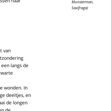
assen naar
Munsterman,
Saxifraga)
t van
itzondering
 een langs de
zwarte
re wonden. In
ge deeltjes, en
aai de longen
en de