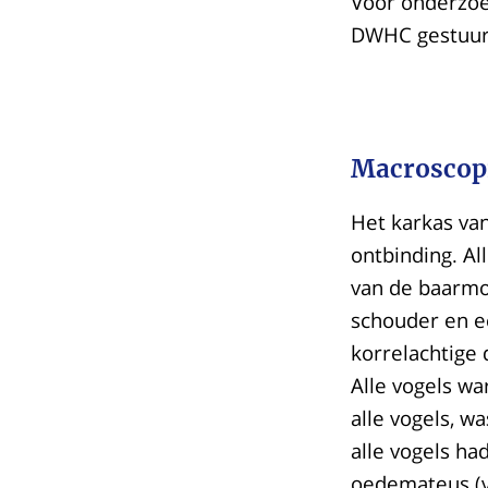
Voor onderzoe
DWHC gestuur
Macroscop
Het karkas va
ontbinding. A
van de baarmo
schouder en ee
korrelachtige 
Alle vogels w
alle vogels, w
alle vogels ha
oedemateus (vo