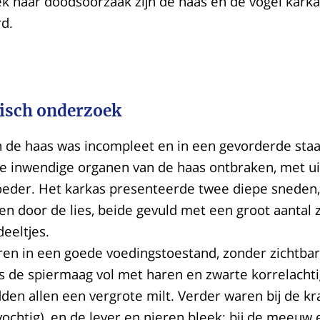
k naar doodsoorzaak zijn de haas en de vogel kark
d.
isch onderzoek
n de haas was incompleet en in een gevorderde staa
lle inwendige organen van de haas ontbraken, met u
eder. Het karkas presenteerde twee diepe sneden,
n door de lies, beide gevuld met een groot aantal 
deeltjes.
aren in een goede voedingstoestand, zonder zichtba
as de spiermaag vol met haren en zwarte korrelachti
dden allen een vergrote milt. Verder waren bij de kr
chtig), en de lever en nieren bleek; bij de meeuw 