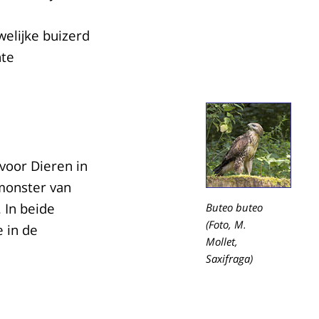
l
welijke buizerd
hte
voor Dieren in
monster van
 In beide
Buteo buteo
(Foto, M.
 in de
Mollet,
Saxifraga)