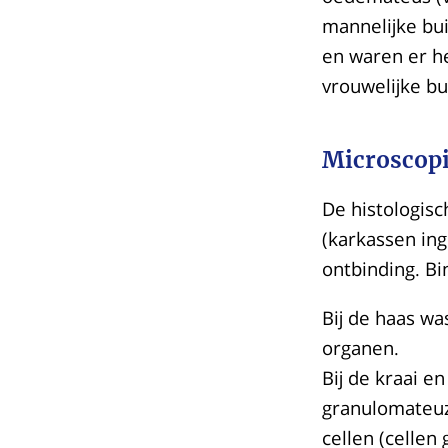
mannelijke bu
en waren er he
vrouwelijke bu
Microscop
De histologis
(karkassen ing
ontbinding. B
Bij de haas wa
organen.
Bij de kraai e
granulomateuz
cellen (cellen 