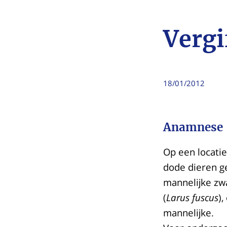
Vergi
18/01/2012
Anamnese
Op een locatie
dode dieren g
mannelijke zwa
(
Larus fuscus
),
mannelijke.