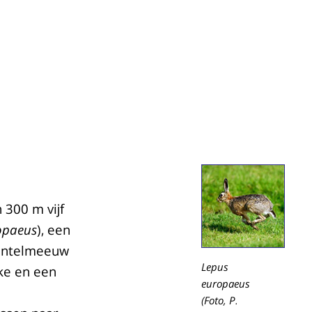
 300 m vijf
opaeus
), een
mantelmeeuw
Lepus
jke en een
europaeus
(Foto, P.