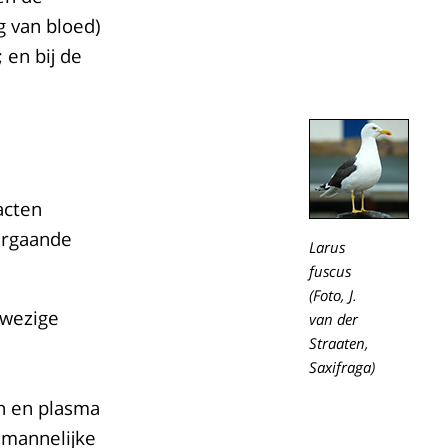
 van bloed)
 en bij de
acten
vergaande
Larus
fuscus
(Foto, J.
nwezige
van der
Straaten,
Saxifraga)
n en plasma
e mannelijke