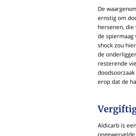
De waargenome
ernstig om doo
hersenen, die 
de spiermaag v
shock zou hie
de onderligge
resterende vi
doodsoorzaak 
erop dat de ha
Vergifti
Aldicarb is ee
ongewervelde d