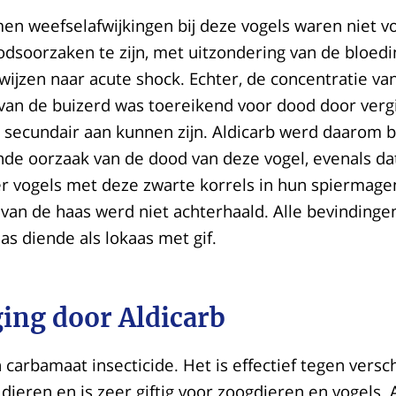
n weefselafwijkingen bij deze vogels waren niet v
dsoorzaken te zijn, met uitzondering van de bloedi
wijzen naar acute shock. Echter, de concentratie van
an de buizerd was toereikend voor dood door vergif
r secundair aan kunnen zijn. Aldicarb werd daarom 
nde oorzaak van de dood van deze vogel, evenals da
er vogels met deze zwarte korrels in hun spiermage
van de haas werd niet achterhaald. Alle bevindinge
as diende als lokaas met gif.
ging door Aldicarb
n carbamaat insecticide. Het is effectief tegen versc
ieren en is zeer giftig voor zoogdieren en vogels. 