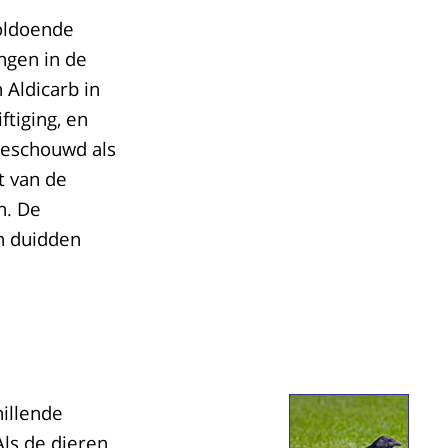
oldoende
ngen in de
 Aldicarb in
tiging, en
beschouwd als
t van de
n. De
n duidden
hillende
Als de dieren