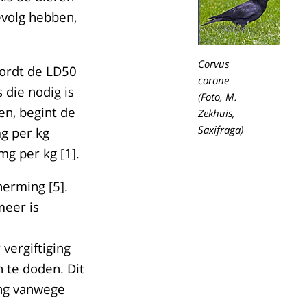
evolg hebben,
Corvus
wordt de LD50
corone
 die nodig is
(Foto, M.
en, begint de
Zekhuis,
Saxifraga)
mg per kg
mg per kg [1].
erming [5].
meer is
vergiftiging
 te doden. Dit
ing vanwege