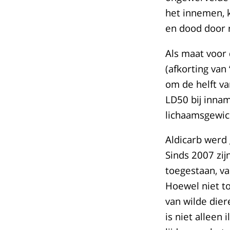
het innemen, 
en dood door r
Als maat voor 
(afkorting van
om de helft va
LD50 bij innam
lichaamsgewich
Aldicarb werd
Sinds 2007 zij
toegestaan, v
Hoewel niet to
van wilde dier
is niet alleen