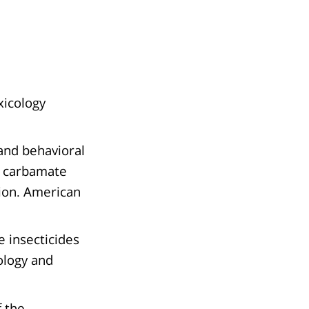
xicology
and behavioral
d carbamate
ion. American
e insecticides
ology and
f the