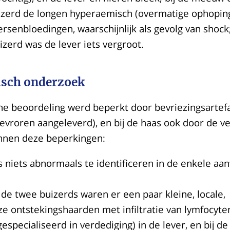
izerd de longen hyperaemisch (overmatige ophoping
rsenbloedingen, waarschijnlijk als gevolg van shock;
izerd was de lever iets vergroot.
isch onderzoek
che beoordeling werd beperkt door bevriezingsartef
evroren aangeleverd), en bij de haas ook door de 
innen deze beperkingen:
s niets abnormaals te identificeren in de enkele aa
n de twee buizerds waren er een paar kleine, locale,
e ontstekingshaarden met infiltratie van lymfocyte
gespecialiseerd in verdediging) in de lever, en bij d