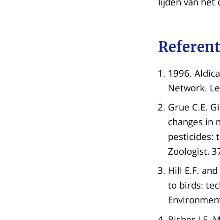
lijden van het
Referent
1996. Aldica
Network. L
Grue C.E. Gi
changes in 
pesticides:
Zoologist, 
Hill E.F. an
to birds: te
Environment
Risher J.F. 