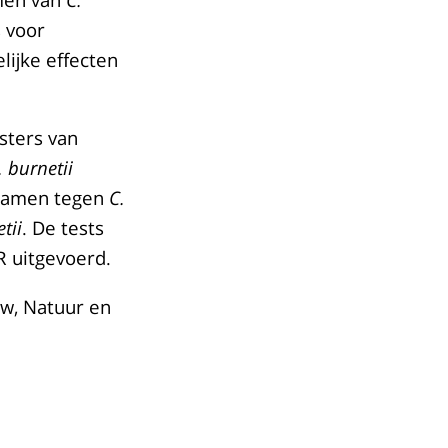
s voor
lijke effecten
sters van
. burnetii
ichamen tegen
C.
tii
. De tests
R uitgevoerd.
uw, Natuur en