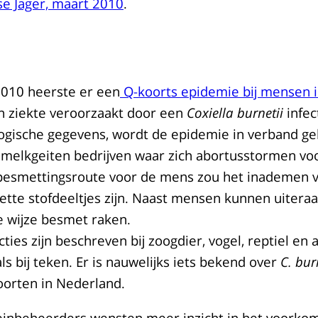
e Jager, maart 2010
.
2010 heerste er een
Q-koorts epidemie bij mensen 
en ziekte veroorzaakt door een
Coxiella burnetii
infec
ogische gegevens, wordt de epidemie in verband g
 melkgeiten bedrijven waar zich abortusstormen v
esmettingsroute voor de mens zou het inademen 
ette stofdeeltjes zijn. Naast mensen kunnen uitera
e wijze besmet raken.
cties zijn beschreven bij zoogdier, vogel, reptiel en 
ls bij teken. Er is nauwelijks iets bekend over
C. bur
soorten in Nederland.
reinbeheerders wensten meer inzicht in het voork