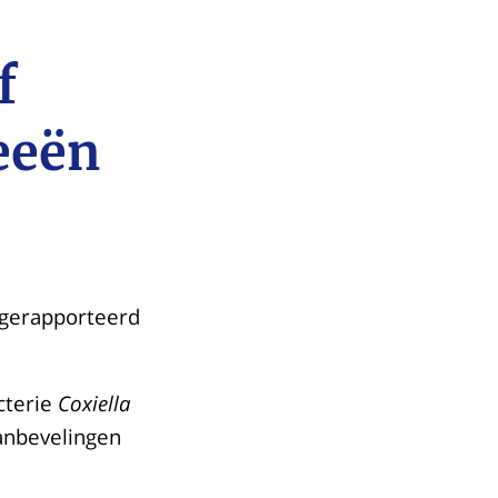
f
eeën
r gerapporteerd
cterie
Coxiella
anbevelingen