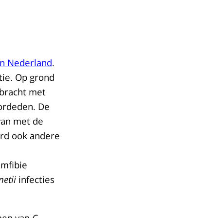
in Nederland
.
tie. Op grond
ebracht met
oordeden. De
van met de
ard ook andere
amfibie
netii
infecties
omen van
C.