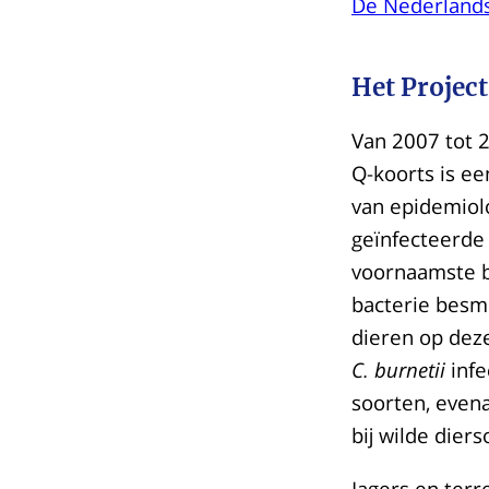
De Nederlands
Het Project
Van 2007 tot 
Q-koorts is e
van epidemiol
geïnfecteerde
voornaamste b
bacterie besm
dieren op dez
C. burnetii
infe
soorten, evena
bij wilde dier
Jagers en ter