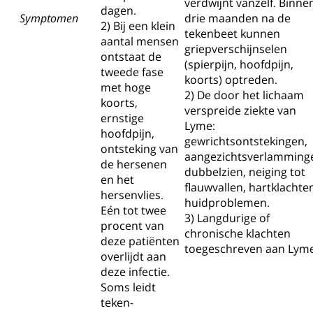
verdwijnt vanzelf. Binne
dagen.
Symptomen
drie maanden na de
2) Bij een klein
tekenbeet kunnen
aantal mensen
griepverschijnselen
ontstaat de
(spierpijn, hoofdpijn,
tweede fase
koorts) optreden.
met hoge
2) De door het lichaam
koorts,
verspreide ziekte van
ernstige
Lyme:
hoofdpijn,
gewrichtsontstekingen,
ontsteking van
aangezichtsverlamming
de hersenen
dubbelzien, neiging tot
en het
flauwvallen, hartklachte
hersenvlies.
huidproblemen.
Eén tot twee
3) Langdurige of
procent van
chronische klachten
deze patiënten
toegeschreven aan Lyme
overlijdt aan
deze infectie.
Soms leidt
teken-