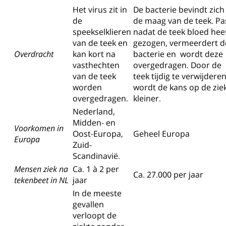
Het virus zit in
De bacterie bevindt zich
de
de maag van de teek. Pa
speekselklieren
nadat de teek bloed hee
van de teek en
gezogen, vermeerdert d
Overdracht
kan kort na
bacterie en wordt deze
vasthechten
overgedragen. Door de
van de teek
teek tijdig te verwijderen
worden
wordt de kans op de zie
overgedragen.
kleiner.
Nederland,
Midden- en
Voorkomen in
Oost-Europa,
Geheel Europa
Europa
Zuid-
Scandinavië.
Mensen ziek na
Ca. 1 à 2 per
Ca. 27.000 per jaar
tekenbeet in NL
jaar
In de meeste
gevallen
verloopt de