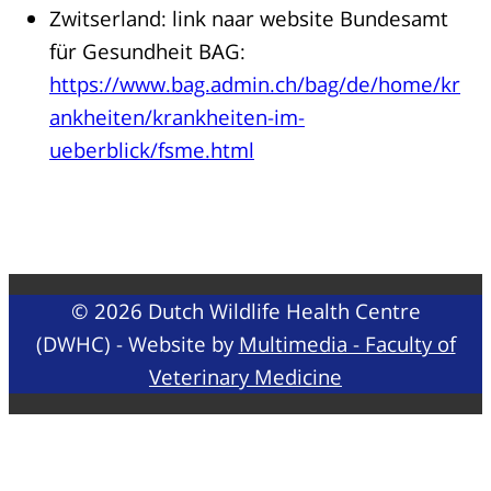
Zwitserland: link naar website Bundesamt
für Gesundheit BAG:
https://www.bag.admin.ch/bag/de/home/kr
ankheiten/krankheiten-im-
ueberblick/fsme.html
© 2026 Dutch Wildlife Health Centre
(DWHC) - Website by
Multimedia - Faculty of
Veterinary Medicine