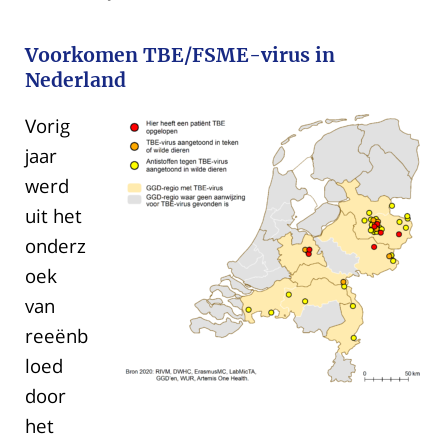
Voorkomen TBE/FSME-virus in
Nederland
Vorig
jaar
werd
uit het
onderz
oek
van
reeënb
loed
door
het