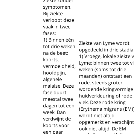
ziekte zonder
symptomen.
Bij ziekte
verloopt deze
vaak in twee
fases:
1) Binnen één
Ziekte van Lyme wordt
tot drie weken
opgedeeld in drie stadia
na de beet:
1) Vroege, lokale ziekte 
koorts,
Lyme: binnen twee tot vi
vermoeidheid,
weken (soms tot drie
hoofdpijn,
maanden) ontstaat een
algehele
rode, steeds groter
malaise. Deze
wordende kringvormige
fase duurt
huidverkleuring of rode
meestal twee
vlek. Deze rode kring
dagen tot een
(Erythema migrans (EM)
week. Dan
wordt niet altijd
verdwijnt de
opgemerkt en verschijnt
koorts voor
ook niet altijd. De EM
een paar